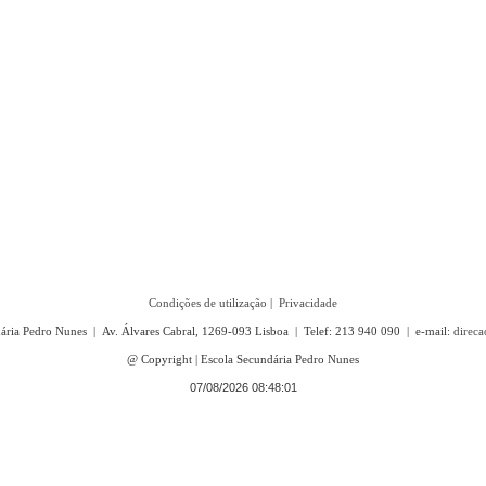
Condições de utilização
|
Privacidade
ária Pedro Nunes | Av. Álvares Cabral, 1269-093 Lisboa | Telef: 213 940 090 | e-mail:
direc
@ Copyright
|
Escola Secundária Pedro Nunes
07/08/2026 08:48:02